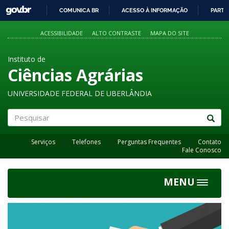
GOVBR
COMUNICA BR
ACESSO À INFORMAÇÃO
PARTI
IR
PARA
ACESSIBILIDADE
ALTO CONTRASTE
MAPA DO SITE
O
CONTEÚDO
Instituto de
Ciências Agrárias
UNIVERSIDADE FEDERAL DE UBERLÂNDIA
Pesquisar
Serviços
Telefones
Perguntas Frequentes
Contato
Fale Conosco
MENU
Toggle
navigat
Previous
Next