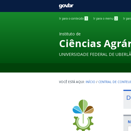
GOVBR
Ir para o conteúdo
1
Ir para o menu
2
Ir pa
Instituto de
Ciências Agrá
UNIVERSIDADE FEDERAL DE UBERL
INÍCIO
/
CENTRAL DE CONTE
D
N