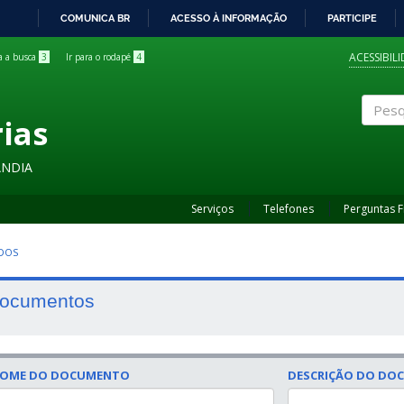
COMUNICA BR
ACESSO À INFORMAÇÃO
PARTICIPE
IR
PARA
ACESSIBIL
ra a busca
3
Ir para o rodapé
4
O
CONTEÚDO
rias
Pesqui
ÂNDIA
Serviços
Telefones
Perguntas 
UDOS
ocumentos
OME DO DOCUMENTO
DESCRIÇÃO DO DO