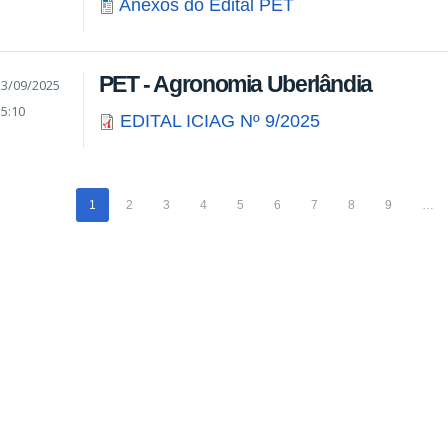
Anexos do Edital PET
PET - Agronomia Uberlândia
23/09/2025
15:10
EDITAL ICIAG Nº 9/2025
1
2
3
4
5
6
7
8
9
…