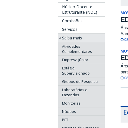
Núcleo Docente
Estruturante (NDE)
MO
ED
Comissões
Áre
Serviços
Sani
Saiba mais
08
Atividades
Complementares
MO
ED
Empresa Júnior
Áre
Estágio
par
Supervisionado
08
Grupos de Pesquisa
Laboratórios e
Fazendas
Monitorias
E
Núcleos
PET