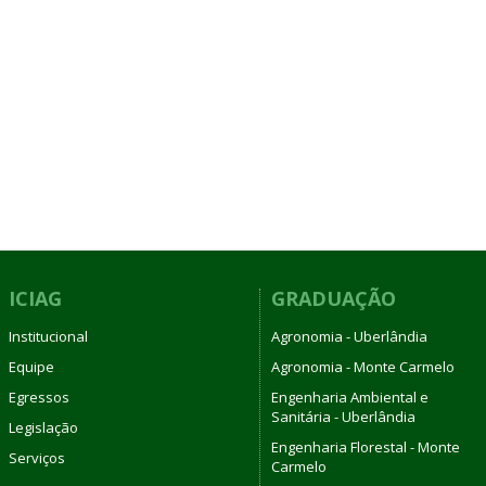
ICIAG
GRADUAÇÃO
Institucional
Agronomia - Uberlândia
Equipe
Agronomia - Monte Carmelo
Egressos
Engenharia Ambiental e
Sanitária - Uberlândia
Legislação
Engenharia Florestal - Monte
Serviços
Carmelo