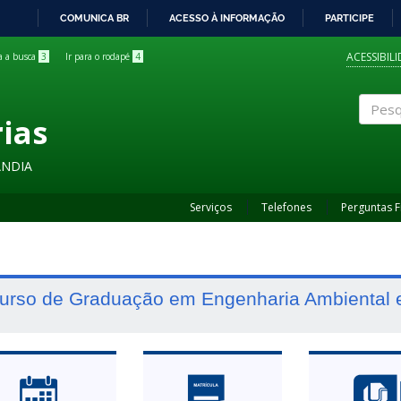
COMUNICA BR
ACESSO À INFORMAÇÃO
PARTICIPE
IR
PARA
ACESSIBIL
ra a busca
3
Ir para o rodapé
4
O
CONTEÚDO
rias
Pesqui
ÂNDIA
Serviços
Telefones
Perguntas 
urso de Graduação em Engenharia Ambiental e 