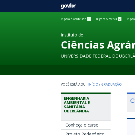
GOVBR
Ir para o conteúdo
1
Ir para o menu
2
Ir pa
Instituto de
Ciências Agrá
UNIVERSIDADE FEDERAL DE UBERL
INÍCIO
/
GRADUAÇÃO
ENGENHARIA
C
AMBIENTAL E
SANITÁRIA -
UBERLÂNDIA
Conheça o curso
Projeto Pedagógico