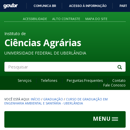
GOVBR
COMUNICA BR
ACESSO À INFORMAÇÃO
PARTI
IR
PARA
ACESSIBILIDADE
ALTO CONTRASTE
MAPA DO SITE
O
CONTEÚDO
Instituto de
Ciências Agrárias
UNIVERSIDADE FEDERAL DE UBERLÂNDIA
Pesquisar
Serviços
Telefones
Perguntas Frequentes
Contato
Fale Conosco
INÍCIO
/
GRADUAÇÃO
/
CURSO DE GRADUAÇÃO EM
ENGENHARIA AMBIENTAL E SANITÁRIA - UBERLÂNDIA
MENU
Toggle
navigat