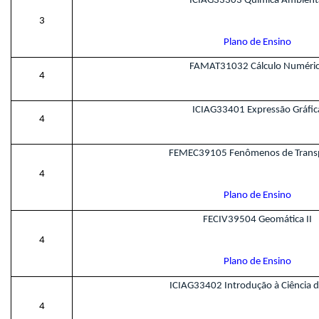
ICIAG33303 Química Ambient
3
Plano de Ensino
FAMAT31032 Cálculo Numéri
4
ICIAG33401 Expressão Gráfic
4
FEMEC39105 Fenômenos de Transp
4
Plano de Ensino
FECIV39504 Geomática II
4
Plano de Ensino
ICIAG33402 Introdução à Ciência d
4