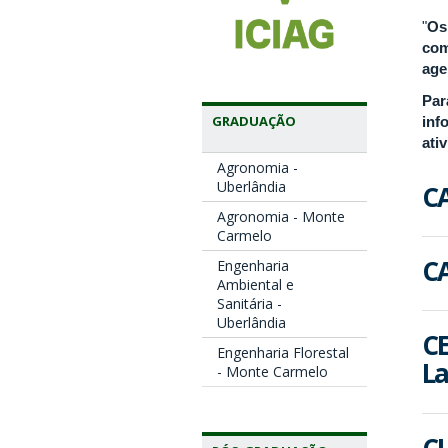
"
Os
com
age
Par
GRADUAÇÃO
inf
ati
Agronomia -
Uberlândia
CA
Agronomia - Monte
Carmelo
CA
Engenharia
Ambiental e
Sanitária -
Uberlândia
CE
Engenharia Florestal
La
- Monte Carmelo
CL