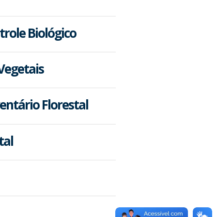
role Biológico
Vegetais
entário Florestal
tal