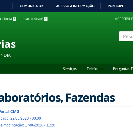
COMUNICA BR
ACESSO À INFORMAÇÃO
PARTICIPE
IR
PARA
ACESSIBIL
ra a busca
3
Ir para o rodapé
4
O
CONTEÚDO
rias
Pesqui
ÂNDIA
Serviços
Telefones
Perguntas 
aboratórios, Fazendas
Portal ICIAG
icado: 22/05/2020 - 00:00
ma modificação: 17/06/2026 - 11:20