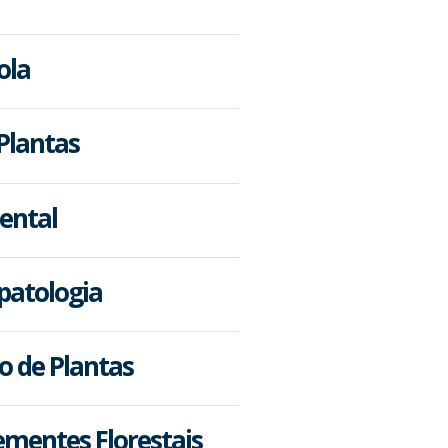
ola
Plantas
ental
opatologia
o de Plantas
ementes Florestais