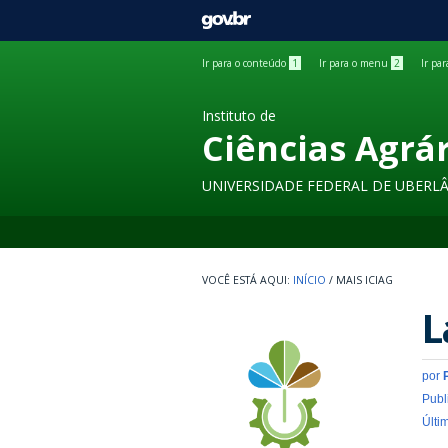
GOVBR
Ir para o conteúdo
1
Ir para o menu
2
Ir pa
Instituto de
Ciências Agrá
UNIVERSIDADE FEDERAL DE UBERL
INÍCIO
/
MAIS ICIAG
L
por
Publ
Últi