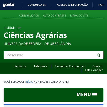
GOVBR
COMUNICA BR
ACESSO À INFORMAÇÃO
PARTI
IR
PARA
ACESSIBILIDADE
ALTO CONTRASTE
MAPA DO SITE
O
CONTEÚDO
Instituto de
Ciências Agrárias
UNIVERSIDADE FEDERAL DE UBERLÂNDIA
Pesquisar
Serviços
Telefones
Perguntas Frequentes
Contato
Fale Conosco
INÍCIO
/
UNIDADES
/
LABORATORIO
MENU
Toggle
navigat