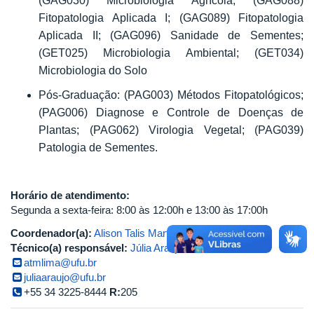
(GAG030) Microbiologia Agrícola; (GAG088)
Fitopatologia Aplicada I; (GAG089) Fitopatologia
Aplicada II; (GAG096) Sanidade de Sementes;
(GET025) Microbiologia Ambiental; (GET034)
Microbiologia do Solo
Pós-Graduação: (PAG003) Métodos Fitopatológicos;
(PAG006) Diagnose e Controle de Doenças de
Plantas; (PAG062) Virologia Vegetal; (PAG039)
Patologia de Sementes.
Horário de atendimento:
Segunda a sexta-feira: 8:00 às 12:00h e 13:00 às 17:00h
Coordenador(a):
Alison Talis Martins Lima
Técnico(a) responsável:
Júlia Araújo de Lima
atmlima@ufu.br
juliaaraujo@ufu.br
+55 34 3225-8444
R:
205