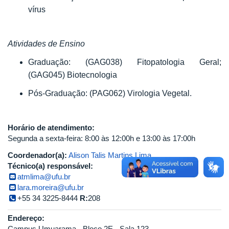
vírus
Atividades de Ensino
Graduação: (GAG038) Fitopatologia Geral;
(GAG045) Biotecnologia
Pós-Graduação: (PAG062) Virologia Vegetal.
Horário de atendimento:
Segunda a sexta-feira: 8:00 às 12:00h e 13:00 às 17:00h
Coordenador(a):
Alison Talis Martins Lima
Técnico(a) responsável:
atmlima@ufu.br
lara.moreira@ufu.br
+55 34 3225-8444
R:
208
Endereço:
Campus Umuarama - Bloco 2E - Sala 123