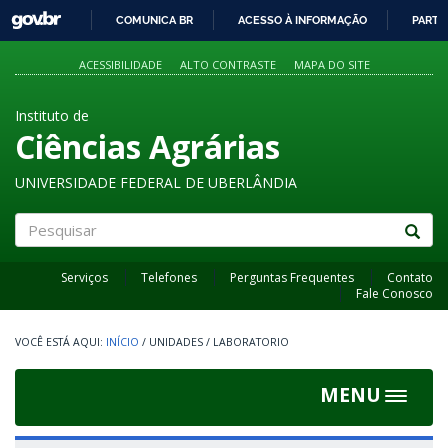
GOVBR
COMUNICA BR
ACESSO À INFORMAÇÃO
PARTI
IR
PARA
ACESSIBILIDADE
ALTO CONTRASTE
MAPA DO SITE
O
CONTEÚDO
Instituto de
Ciências Agrárias
UNIVERSIDADE FEDERAL DE UBERLÂNDIA
Pesquisar
Serviços
Telefones
Perguntas Frequentes
Contato
Fale Conosco
INÍCIO
/
UNIDADES
/
LABORATORIO
MENU
Toggle
navigat