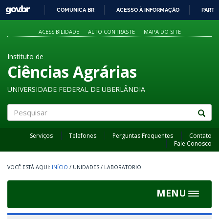
GOVBR
COMUNICA BR
ACESSO À INFORMAÇÃO
PARTI
IR
PARA
ACESSIBILIDADE
ALTO CONTRASTE
MAPA DO SITE
O
CONTEÚDO
Instituto de
Ciências Agrárias
UNIVERSIDADE FEDERAL DE UBERLÂNDIA
Pesquisar
Serviços
Telefones
Perguntas Frequentes
Contato
Fale Conosco
INÍCIO
/
UNIDADES
/
LABORATORIO
MENU
Toggle
navigat