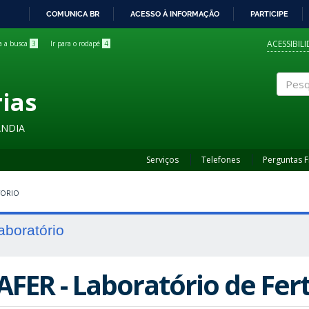
COMUNICA BR
ACESSO À INFORMAÇÃO
PARTICIPE
IR
PARA
ACESSIBIL
ra a busca
3
Ir para o rodapé
4
O
CONTEÚDO
rias
Pesqui
ÂNDIA
Serviços
Telefones
Perguntas 
TORIO
aboratório
AFER - Laboratório de Fert