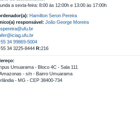
unda a sexta-feira: 8:00 às 12:00h e 13:00 às 17:00h
rdenador(a):
Hamilton Seron Pereira
nico(a) responsável:
João George Moreira
hspereira@ufu.br
afer@iciag.ufu.br
+55 34 99869-5004
+55 34 3225-8444
R:
216
ereço:
pus Umuarama - Bloco 4C - Sala 111
 Amazonas - s/n - Bairro Umuarama
rlândia - MG - CEP 38400-734