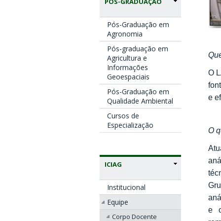
PÓS-GRADUAÇÃO
Pós-Graduação em
Agronomia
Pós-graduação em
Qu
Agricultura e
Informações
O L
Geoespaciais
fon
Pós-Graduação em
e e
Qualidade Ambiental
Cursos de
Especialização
O q
Atu
aná
ICIAG
téc
Gru
Institucional
aná
Equipe
e o
Corpo Docente