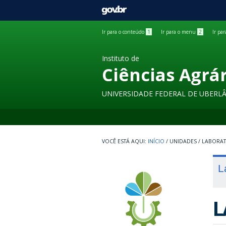
GOVBR
Ir para o conteúdo
1
Ir para o menu
2
Ir pa
Instituto de
Ciências Agrá
UNIVERSIDADE FEDERAL DE UBERL
INÍCIO
/
UNIDADES
/
LABORA
L
L