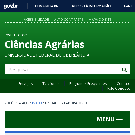
GOVBR
COMUNICA BR
ACESSO À INFORMAÇÃO
PARTI
IR
PARA
ACESSIBILIDADE
ALTO CONTRASTE
MAPA DO SITE
O
CONTEÚDO
Instituto de
Ciências Agrárias
UNIVERSIDADE FEDERAL DE UBERLÂNDIA
Pesquisar
Serviços
Telefones
Perguntas Frequentes
Contato
Fale Conosco
INÍCIO
/
UNIDADES
/
LABORATORIO
MENU
Toggle
navigat