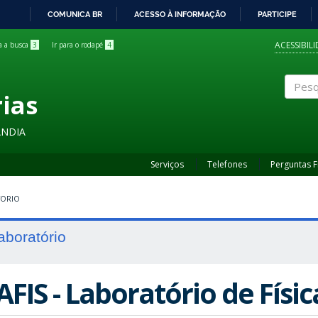
COMUNICA BR
ACESSO À INFORMAÇÃO
PARTICIPE
IR
PARA
ACESSIBIL
ra a busca
3
Ir para o rodapé
4
O
CONTEÚDO
rias
Pesqui
ÂNDIA
Serviços
Telefones
Perguntas 
TORIO
aboratório
AFIS - Laboratório de Físic