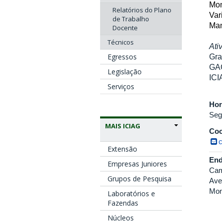
Mon
Relatórios do Plano
Var
de Trabalho
Man
Docente
Técnicos
Ati
Egressos
Gra
GAG
Legislação
ICI
Serviços
Hor
Seg
MAIS ICIAG
Coo
Extensão
End
Empresas Juniores
Cam
Grupos de Pesquisa
Ave
Mon
Laboratórios e
Fazendas
Núcleos