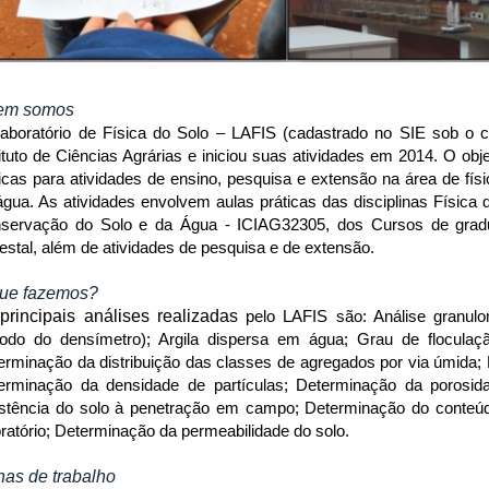
em somos
aboratório de Física do Solo – LAFIS (cadastrado no SIE sob o có
tituto de Ciências Agrárias e iniciou suas atividades em 2014. O obj
icas para atividades de ensino, pesquisa e extensão na área de fís
água. As atividades envolvem aulas práticas das disciplinas Física
servação do Solo e da Água - ICIAG32305, dos Cursos de gra
restal, além de atividades de pesquisa e de extensão.
ue fazemos?
principais análises realizadas
pelo LAFIS são: Análise granulo
odo do densímetro); Argila dispersa em água; Grau de floculaçã
erminação da distribuição das classes de agregados por via úmida;
erminação da densidade de partículas; Determinação da porosida
istência do solo à penetração em campo; Determinação do conteú
oratório; Determinação da permeabilidade do solo.
has de trabalho