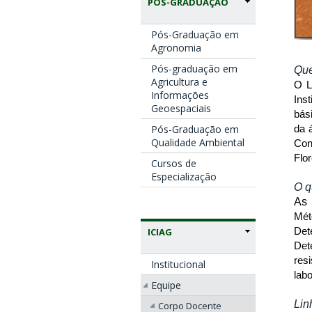
PÓS-GRADUAÇÃO
Pós-Graduação em
Agronomia
Pós-graduação em
Qu
Agricultura e
O L
Informações
Ins
Geoespaciais
bás
da 
Pós-Graduação em
Qualidade Ambiental
Con
Flo
Cursos de
Especialização
O q
As 
Mét
Det
ICIAG
Det
res
Institucional
lab
Equipe
Lin
Corpo Docente