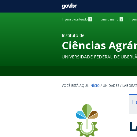
GOVBR
Ir para o conteúdo
1
Ir para o menu
2
Ir pa
Instituto de
Ciências Agrá
UNIVERSIDADE FEDERAL DE UBERL
INÍCIO
/
UNIDADES
/
LABORA
L
L