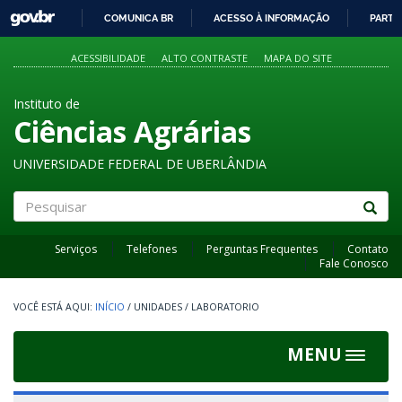
GOVBR
COMUNICA BR
ACESSO À INFORMAÇÃO
PARTI
IR
PARA
ACESSIBILIDADE
ALTO CONTRASTE
MAPA DO SITE
O
CONTEÚDO
Instituto de
Ciências Agrárias
UNIVERSIDADE FEDERAL DE UBERLÂNDIA
Pesquisar
Serviços
Telefones
Perguntas Frequentes
Contato
Fale Conosco
INÍCIO
/
UNIDADES
/
LABORATORIO
MENU
Toggle
navigat