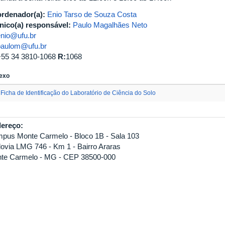
rdenador(a):
Enio Tarso de Souza Costa
nico(a) responsável:
Paulo Magalhães Neto
enio@ufu.br
paulom@ufu.br
+55 34 3810-1068
R:
1068
exo
Ficha de Identificação do Laboratório de Ciência do Solo
ereço:
pus Monte Carmelo - Bloco 1B - Sala 103
ovia LMG 746 - Km 1 - Bairro Araras
te Carmelo - MG - CEP 38500-000