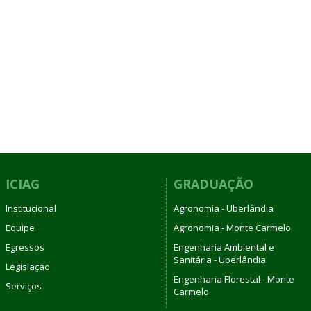
ICIAG
GRADUAÇÃO
Institucional
Agronomia - Uberlândia
Equipe
Agronomia - Monte Carmelo
Egressos
Engenharia Ambiental e
Sanitária - Uberlândia
Legislação
Engenharia Florestal - Monte
Serviços
Carmelo