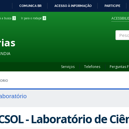
COMUNICA BR
ACESSO À INFORMAÇÃO
PARTICIPE
IR
PARA
ACESSIBIL
ra a busca
3
Ir para o rodapé
4
O
CONTEÚDO
rias
Pesqui
ÂNDIA
Serviços
Telefones
Perguntas 
TORIO
aboratório
CSOL - Laboratório de Ciê