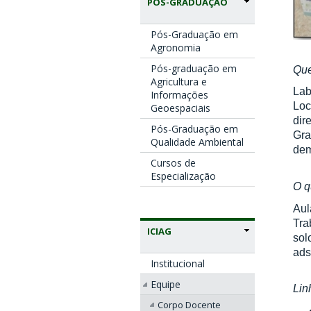
PÓS-GRADUAÇÃO
Pós-Graduação em
Agronomia
Pós-graduação em
Qu
Agricultura e
Lab
Informações
Loc
Geoespaciais
dir
Pós-Graduação em
Gra
Qualidade Ambiental
dem
Cursos de
Especialização
O q
Aul
Tra
ICIAG
sol
ads
Institucional
Equipe
Lin
Corpo Docente