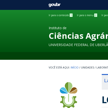
GOVBR
Ir para o conteúdo
1
Ir para o menu
2
Ir pa
Instituto de
Ciências Agrá
UNIVERSIDADE FEDERAL DE UBERL
INÍCIO
/
UNIDADES
/
LABORA
L
L