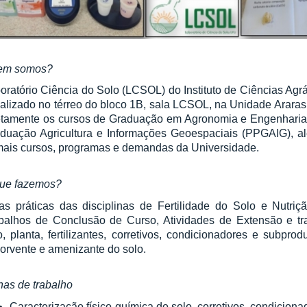
em somos?
oratório Ciência do Solo (LCSOL) do Instituto de Ciências Agrár
alizado no térreo do bloco 1B, sala LCSOL, na Unidade Arar
etamente os cursos de Graduação em Agronomia e Engenharia 
duação Agricultura e Informações Geoespaciais (PPGAIG), a
ais cursos, programas e demandas da Universidade.
ue fazemos?
as práticas das disciplinas de Fertilidade do Solo e Nutri
balhos de Conclusão de Curso, Atividades de Extensão e t
o, planta, fertilizantes, corretivos, condicionadores e subp
orvente e amenizante do solo.
has de trabalho
Caracterização físico-química do solo, corretivos, condicionad