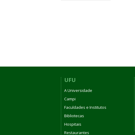
UFU
A Universidade
Campi
Faculdades e Institutos
Bibliotecas
Hospitais
Restaurantes