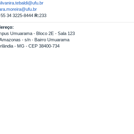
ilvanira.tebaldi@ufu.br
lara.moreira@ufu.br
+55 34 3225-8444
R:
233
ereço:
pus Umuarama - Bloco 2E - Sala 123
 Amazonas - s/n - Bairro Umuarama
rlândia - MG - CEP 38400-734