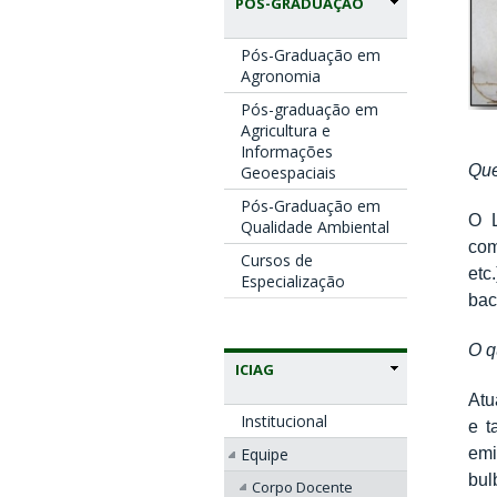
PÓS-GRADUAÇÃO
Pós-Graduação em
Agronomia
Pós-graduação em
Agricultura e
Informações
Qu
Geoespaciais
Pós-Graduação em
O L
Qualidade Ambiental
com
Cursos de
etc
Especialização
bac
O q
ICIAG
Atu
Institucional
e t
Equipe
emi
bul
Corpo Docente