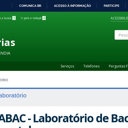
COMUNICA BR
ACESSO À INFORMAÇÃO
PARTICIPE
IR
PARA
ACESSIBIL
ra a busca
3
Ir para o rodapé
4
O
CONTEÚDO
rias
Pesqui
ÂNDIA
Serviços
Telefones
Perguntas 
TORIO
aboratório
ABAC - Laboratório de Bac