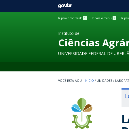
GOVBR
Ir para o conteúdo
1
Ir para o menu
2
Ir pa
Instituto de
Ciências Agrá
UNIVERSIDADE FEDERAL DE UBERL
INÍCIO
/
UNIDADES
/
LABORA
L
L