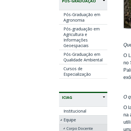
PÓS-GRADUAÇÃO
Pós-Graduação em
Agronomia
Pós-graduação em
Agricultura e
Informações
Qu
Geoespaciais
Pós-Graduação em
O L
Qualidade Ambiental
no 
Cursos de
Pal
Especialização
exó
O q
ICIAG
O l
Institucional
na 
Equipe
uti
Corpo Docente
uma