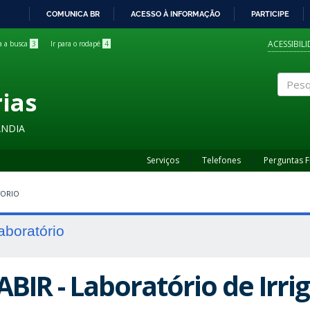
COMUNICA BR
ACESSO À INFORMAÇÃO
PARTICIPE
IR
PARA
ACESSIBIL
ra a busca
3
Ir para o rodapé
4
O
CONTEÚDO
rias
Pesqui
ÂNDIA
Serviços
Telefones
Perguntas 
TORIO
aboratório
ABIR - Laboratório de Irri