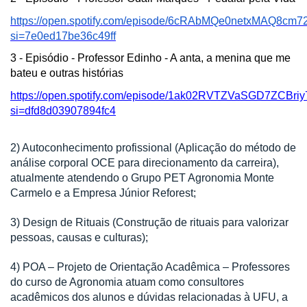
https://open.spotify.com/episode/6cRAbMQe0netxMAQ8cm7
si=7e0ed17be36c49ff
3 - Episódio - Professor Edinho - A anta, a menina que me
bateu e outras histórias
https://open.spotify.com/episode/1ak02RVTZVaSGD7ZCBriy
si=dfd8d03907894fc4
2) Autoconhecimento profissional (Aplicação do método de
análise corporal OCE para direcionamento da carreira),
atualmente atendendo o Grupo PET Agronomia Monte
Carmelo e a Empresa Júnior Reforest;
3) Design de Rituais (Construção de rituais para valorizar
pessoas, causas e culturas);
4) POA – Projeto de Orientação Acadêmica – Professores
do curso de Agronomia atuam como consultores
acadêmicos dos alunos e dúvidas relacionadas à UFU, a