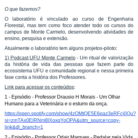
O que fazemos?
O laboratório é vinculado ao curso de Engenharia
Florestal, mas tem como foco atender todo os cursos do
campus de Monte Carmelo, desenvolvendo atividades de
ensino, pesquisa e extensão.
Atualmente o laboratório tem alguns projetos-piloto:
1) Podcast UFU Monte Carmelo
- Um ritual de valorização
da história de vida das pessoas que fazem parte do
ecossistema UFU e comunidade regional e nessa primeira
fase conta a história dos Professores.
Link para acessar os conteúdos
:
1 - Episódio - Professor Drausio H Morais - Um Olhar
Humano para a Veterinária e o esturro da onça.
https://open.spotify.com/show/4zOMtQE5E6qaz3eRFcj0Qu?
si=zmTAx0ElRNm8lXoxqYoOPA&utm_source=copy-
link&dl_branch=1
2 - Episódio - Professor Odair Marques - Pedalar pela Vida