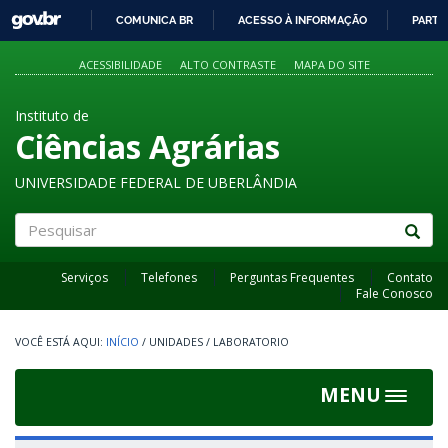
GOVBR
COMUNICA BR
ACESSO À INFORMAÇÃO
PARTI
IR
PARA
ACESSIBILIDADE
ALTO CONTRASTE
MAPA DO SITE
O
CONTEÚDO
Instituto de
Ciências Agrárias
UNIVERSIDADE FEDERAL DE UBERLÂNDIA
Pesquisar
Serviços
Telefones
Perguntas Frequentes
Contato
Fale Conosco
INÍCIO
/
UNIDADES
/
LABORATORIO
MENU
Toggle
navigat