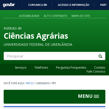
GOVBR
COMUNICA BR
ACESSO À INFORMAÇÃO
PARTI
IR
PARA
ACESSIBILIDADE
ALTO CONTRASTE
MAPA DO SITE
O
CONTEÚDO
Instituto de
Ciências Agrárias
UNIVERSIDADE FEDERAL DE UBERLÂNDIA
Pesquisar
Serviços
Telefones
Perguntas Frequentes
Contato
Fale Conosco
INÍCIO
/
UNIDADES
/
PET
MENU
Toggle
navigat