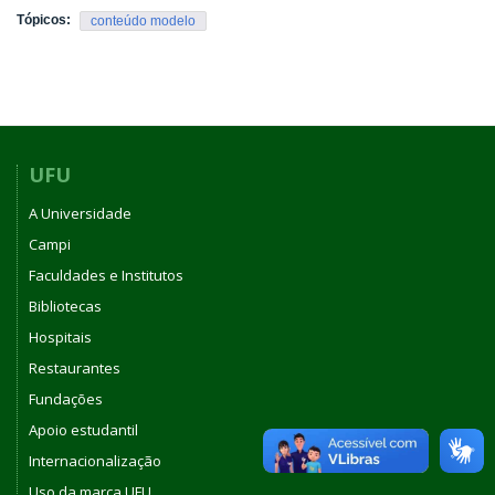
Tópicos:
conteúdo modelo
UFU
A Universidade
Campi
Faculdades e Institutos
Bibliotecas
Hospitais
Restaurantes
Fundações
Apoio estudantil
Internacionalização
Uso da marca UFU