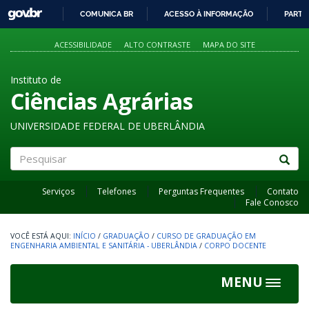
GOVBR
COMUNICA BR
ACESSO À INFORMAÇÃO
PARTI
IR
PARA
ACESSIBILIDADE
ALTO CONTRASTE
MAPA DO SITE
O
CONTEÚDO
Instituto de
Ciências Agrárias
UNIVERSIDADE FEDERAL DE UBERLÂNDIA
Pesquisar
Serviços
Telefones
Perguntas Frequentes
Contato
Fale Conosco
INÍCIO
/
GRADUAÇÃO
/
CURSO DE GRADUAÇÃO EM
ENGENHARIA AMBIENTAL E SANITÁRIA - UBERLÂNDIA
/
CORPO DOCENTE
MENU
Toggle
navigat