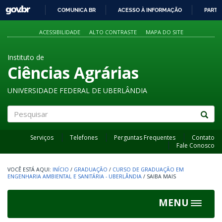
GOVBR
COMUNICA BR
ACESSO À INFORMAÇÃO
PARTI
IR
PARA
ACESSIBILIDADE
ALTO CONTRASTE
MAPA DO SITE
O
CONTEÚDO
Instituto de
Ciências Agrárias
UNIVERSIDADE FEDERAL DE UBERLÂNDIA
Pesquisar
Serviços
Telefones
Perguntas Frequentes
Contato
Fale Conosco
INÍCIO
/
GRADUAÇÃO
/
CURSO DE GRADUAÇÃO EM
ENGENHARIA AMBIENTAL E SANITÁRIA - UBERLÂNDIA
/
SAIBA MAIS
MENU
Toggle
navigat