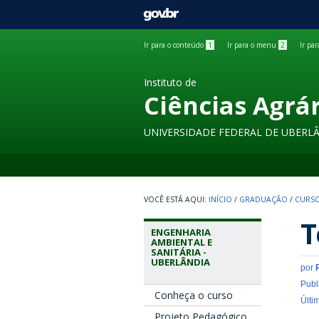
GOVBR
Ir para o conteúdo
1
Ir para o menu
2
Ir pa
Instituto de
Ciências Agrá
UNIVERSIDADE FEDERAL DE UBERL
INÍCIO
/
GRADUAÇÃO
/
CURSO
T
ENGENHARIA
AMBIENTAL E
SANITÁRIA -
UBERLÂNDIA
por
Publ
Conheça o curso
Últi
Projeto Pedagógico