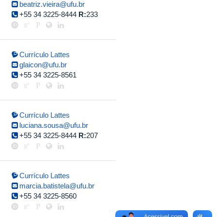
beatriz.vieira@ufu.br
+55 34 3225-8444
R:
233
Currículo Lattes
glaicon@ufu.br
+55 34 3225-8561
Currículo Lattes
luciana.sousa@ufu.br
+55 34 3225-8444
R:
207
Currículo Lattes
marcia.batistela@ufu.br
+55 34 3225-8560