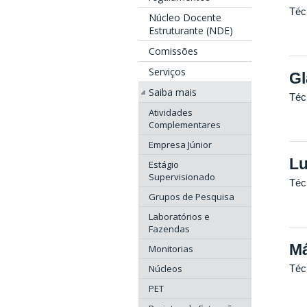
Téc
Núcleo Docente
Estruturante (NDE)
Comissões
Serviços
Gl
Saiba mais
Téc
Atividades
Complementares
Empresa Júnior
Lu
Estágio
Supervisionado
Téc
Grupos de Pesquisa
Laboratórios e
Fazendas
Má
Monitorias
Núcleos
Téc
PET