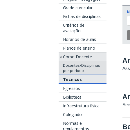
Grade curricular
N
Fichas de disciplinas
Critérios de
avaliação
Horários de aulas
Planos de ensino
Corpo Docente
A
Docentes/Disciplinas
Ass
por período
Técnicos
Egressos
Ar
Biblioteca
Sec
Infraestrutura física
Colegiado
Normas e
Be
regulamentos