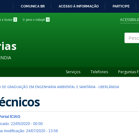
COMUNICA BR
ACESSO À INFORMAÇÃO
PARTICIPE
IR
PARA
ACESSIBIL
ra a busca
3
Ir para o rodapé
4
O
CONTEÚDO
rias
Pesqui
ÂNDIA
Serviços
Telefones
Perguntas 
 DE GRADUAÇÃO EM ENGENHARIA AMBIENTAL E SANITÁRIA - UBERLÂNDIA
écnicos
Portal ICIAG
icado: 22/05/2020 - 00:00
ma modificação: 24/07/2020 - 13:56