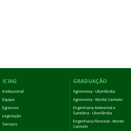
ICIAG
GRADUAÇÃO
Institucional
Agronomia - Uberlândia
Equipe
Agronomia - Monte Carmelo
Egressos
Engenharia Ambiental e
Sanitária - Uberlândia
Legislação
Engenharia Florestal - Monte
Serviços
Carmelo