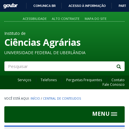
GOVBR
COMUNICA BR
ACESSO À INFORMAÇÃO
PARTI
IR
PARA
ACESSIBILIDADE
ALTO CONTRASTE
MAPA DO SITE
O
CONTEÚDO
Instituto de
Ciências Agrárias
UNIVERSIDADE FEDERAL DE UBERLÂNDIA
Pesquisar
Serviços
Telefones
Perguntas Frequentes
Contato
Fale Conosco
INÍCIO
/
CENTRAL DE CONTEUDOS
MENU
Toggle
navigat