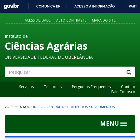
GOVBR
COMUNICA BR
ACESSO À INFORMAÇÃO
PARTI
IR
PARA
ACESSIBILIDADE
ALTO CONTRASTE
MAPA DO SITE
O
CONTEÚDO
Instituto de
Ciências Agrárias
UNIVERSIDADE FEDERAL DE UBERLÂNDIA
Pesquisar
Serviços
Telefones
Perguntas Frequentes
Contato
Fale Conosco
INÍCIO
/
CENTRAL DE CONTEUDOS
/
DOCUMENTOS
MENU
Toggle
navigat