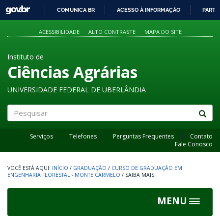
GOVBR
COMUNICA BR
ACESSO À INFORMAÇÃO
PARTI
IR
PARA
ACESSIBILIDADE
ALTO CONTRASTE
MAPA DO SITE
O
CONTEÚDO
Instituto de
Ciências Agrárias
UNIVERSIDADE FEDERAL DE UBERLÂNDIA
Pesquisar
Serviços
Telefones
Perguntas Frequentes
Contato
Fale Conosco
INÍCIO
/
GRADUAÇÃO
/
CURSO DE GRADUAÇÃO EM
ENGENHARIA FLORESTAL - MONTE CARMELO
/
SAIBA MAIS
MENU
Toggle
navigat