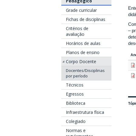
Pedagógico
Ent
Grade curricular
did
Fichas de disciplinas
Com
Critérios de
– p
avaliação
det
Horários de aulas
des
Planos de ensino
An
Corpo Docente
Docentes/Disciplinas
por período
Técnicos
Egressos
Biblioteca
Tópi
Infraestrutura física
Colegiado
Normas e