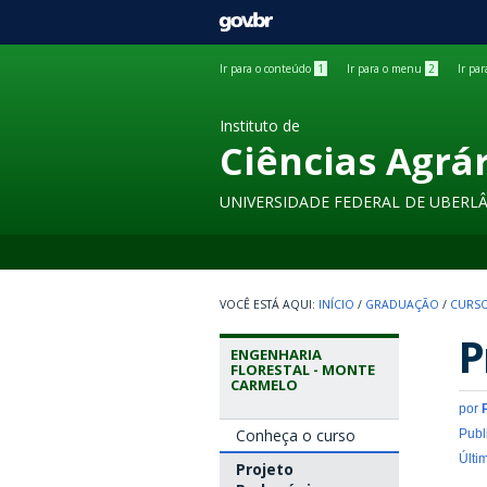
GOVBR
Ir para o conteúdo
1
Ir para o menu
2
Ir pa
Instituto de
Ciências Agrá
UNIVERSIDADE FEDERAL DE UBERL
INÍCIO
/
GRADUAÇÃO
/
CURSO
P
ENGENHARIA
FLORESTAL - MONTE
CARMELO
por
Conheça o curso
Publ
Últi
Projeto