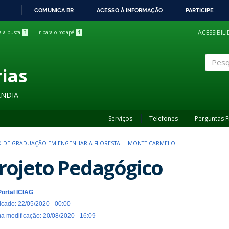
COMUNICA BR
ACESSO À INFORMAÇÃO
PARTICIPE
IR
PARA
ACESSIBIL
ra a busca
3
Ir para o rodapé
4
O
CONTEÚDO
rias
Pesqui
ÂNDIA
Serviços
Telefones
Perguntas 
 DE GRADUAÇÃO EM ENGENHARIA FLORESTAL - MONTE CARMELO
rojeto Pedagógico
Portal ICIAG
icado: 22/05/2020 - 00:00
ma modificação: 20/08/2020 - 16:09