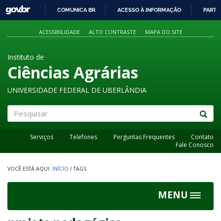
GOVBR
COMUNICA BR
ACESSO À INFORMAÇÃO
PARTI
IR
PARA
ACESSIBILIDADE
ALTO CONTRASTE
MAPA DO SITE
O
CONTEÚDO
Instituto de
Ciências Agrárias
UNIVERSIDADE FEDERAL DE UBERLÂNDIA
Pesquisar
Serviços
Telefones
Perguntas Frequentes
Contato
Fale Conosco
INÍCIO
/
TAGS
MENU
Toggle
navigat