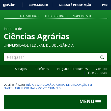
GOVBR
COMUNICA BR
ACESSO À INFORMAÇÃO
PARTI
IR
PARA
ACESSIBILIDADE
ALTO CONTRASTE
MAPA DO SITE
O
CONTEÚDO
Instituto de
Ciências Agrárias
UNIVERSIDADE FEDERAL DE UBERLÂNDIA
Pesquisar
Serviços
Telefones
Perguntas Frequentes
Contato
Fale Conosco
INÍCIO
/
GRADUAÇÃO
/
CURSO DE GRADUAÇÃO EM
ENGENHARIA FLORESTAL - MONTE CARMELO
MENU
Toggle
navigat