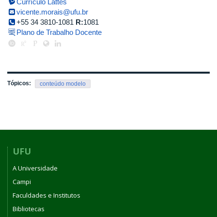
Currículo Lattes
vicente.morais@ufu.br
+55 34 3810-1081
R:
1081
Plano de Trabalho Docente
Tópicos:
conteúdo modelo
UFU
A Universidade
Campi
Faculdades e Institutos
Bibliotecas