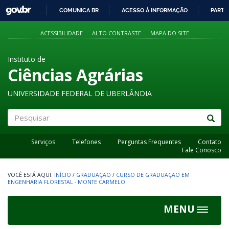
GOVBR
COMUNICA BR
ACESSO À INFORMAÇÃO
PARTI
IR
PARA
ACESSIBILIDADE
ALTO CONTRASTE
MAPA DO SITE
O
CONTEÚDO
Instituto de
Ciências Agrárias
UNIVERSIDADE FEDERAL DE UBERLÂNDIA
Pesquisar
Serviços
Telefones
Perguntas Frequentes
Contato
Fale Conosco
INÍCIO
/
GRADUAÇÃO
/
CURSO DE GRADUAÇÃO EM
ENGENHARIA FLORESTAL - MONTE CARMELO
MENU
Toggle
navigat