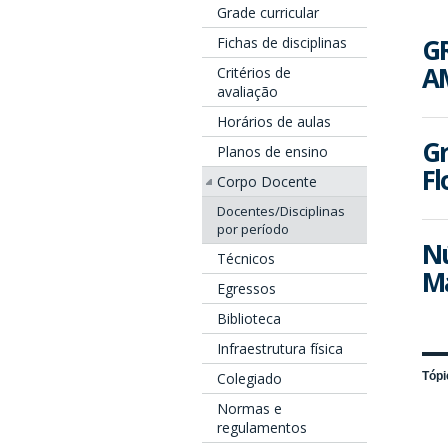
Grade curricular
G
Fichas de disciplinas
A
Critérios de
avaliação
Horários de aulas
Gr
Planos de ensino
Fl
Corpo Docente
Docentes/Disciplinas
por período
Nú
Técnicos
Ma
Egressos
Biblioteca
Infraestrutura física
Tópi
Colegiado
Normas e
regulamentos