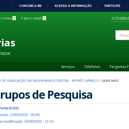
COMUNICA BR
ACESSO À INFORMAÇÃO
PARTICIPE
IR
PARA
ACESSIBIL
ra a busca
3
Ir para o rodapé
4
O
CONTEÚDO
rias
Pesqui
ÂNDIA
Serviços
Telefones
Perguntas 
 DE GRADUAÇÃO EM ENGENHARIA FLORESTAL - MONTE CARMELO
/
SAIBA MAIS
rupos de Pesquisa
Portal ICIAG
icado: 22/05/2020 - 00:00
ma modificação: 30/06/2020 - 11:43