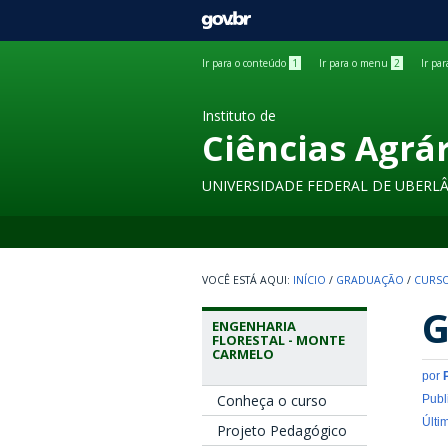
GOVBR
Ir para o conteúdo
1
Ir para o menu
2
Ir pa
Instituto de
Ciências Agrá
UNIVERSIDADE FEDERAL DE UBERL
INÍCIO
/
GRADUAÇÃO
/
CURSO
G
ENGENHARIA
FLORESTAL - MONTE
CARMELO
por
Conheça o curso
Publ
Últi
Projeto Pedagógico