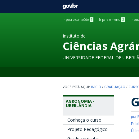
GOVBR
Ir para o conteúdo
1
Ir para o menu
2
Ir pa
Instituto de
Ciências Agrá
UNIVERSIDADE FEDERAL DE UBERL
INÍCIO
/
GRADUAÇÃO
/
CURSO
G
AGRONOMIA -
UBERLÂNDIA
por
Conheça o curso
Publ
Projeto Pedagógico
Últi
Grade curricular