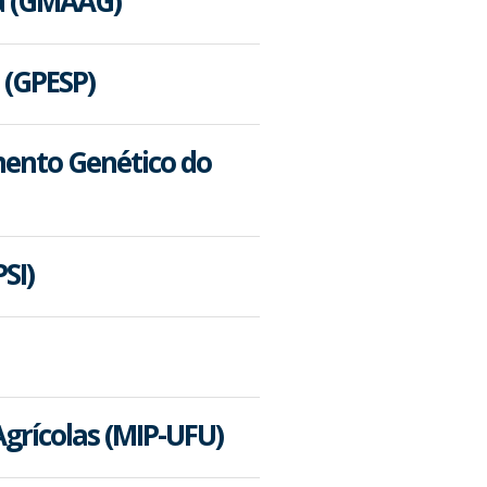
la (GMAAG)
 (GPESP)
ento Genético do
SI)
grícolas (MIP-UFU)