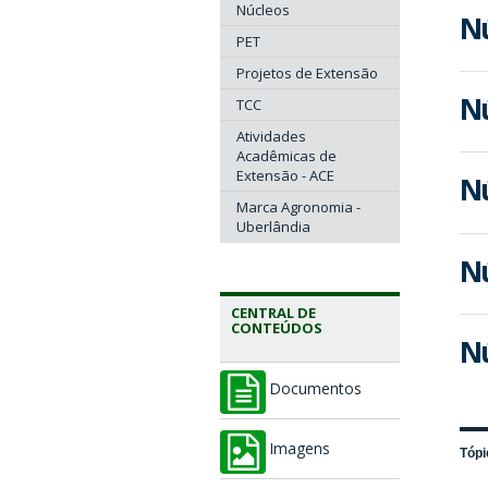
Núcleos
Nú
PET
Projetos de Extensão
Nú
TCC
Atividades
Acadêmicas de
Extensão - ACE
Nú
Marca Agronomia -
Uberlândia
Nú
CENTRAL DE
CONTEÚDOS
Nú
Documentos
Imagens
Tópi