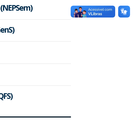
 (NEPSem)
GenS)
QFS)