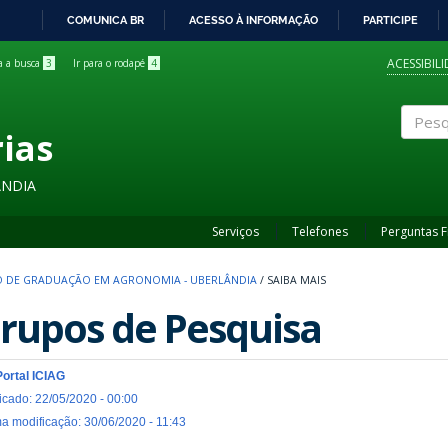
COMUNICA BR
ACESSO À INFORMAÇÃO
PARTICIPE
IR
PARA
ACESSIBIL
ra a busca
3
Ir para o rodapé
4
O
CONTEÚDO
rias
Pesqui
ÂNDIA
Serviços
Telefones
Perguntas 
 DE GRADUAÇÃO EM AGRONOMIA - UBERLÂNDIA
/
SAIBA MAIS
rupos de Pesquisa
Portal ICIAG
icado: 22/05/2020 - 00:00
ma modificação: 30/06/2020 - 11:43