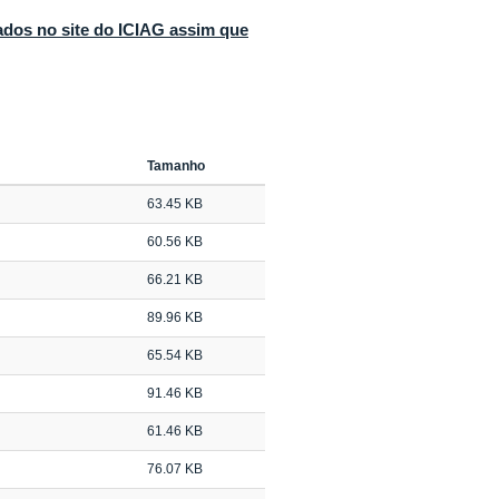
ados no site do ICIAG assim que
Tamanho
63.45 KB
60.56 KB
66.21 KB
89.96 KB
65.54 KB
91.46 KB
61.46 KB
76.07 KB