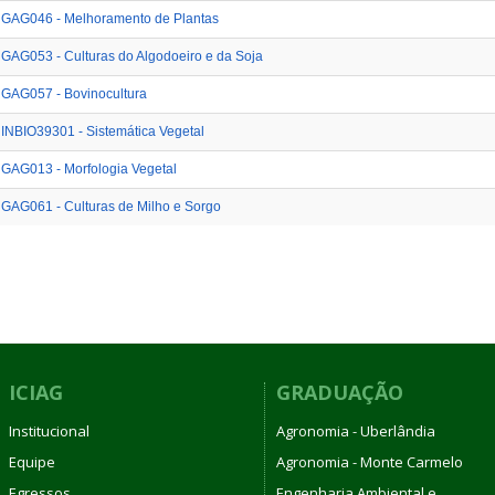
GAG046 - Melhoramento de Plantas
GAG053 - Culturas do Algodoeiro e da Soja
GAG057 - Bovinocultura
INBIO39301 - Sistemática Vegetal
GAG013 - Morfologia Vegetal
GAG061 - Culturas de Milho e Sorgo
ICIAG
GRADUAÇÃO
Institucional
Agronomia - Uberlândia
Equipe
Agronomia - Monte Carmelo
Egressos
Engenharia Ambiental e