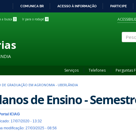
COMUNICA BR
ACESSO À INFORMAÇÃO
PARTICIPE
IR
PARA
ACESSIBIL
ra a busca
3
Ir para o rodapé
4
O
CONTEÚDO
rias
Pesqui
ÂNDIA
Serviços
Telefones
Perguntas 
 DE GRADUAÇÃO EM AGRONOMIA - UBERLÂNDIA
lanos de Ensino - Semestr
Portal ICIAG
icado: 17/07/2020 - 13:32
ma modificação: 27/03/2025 - 08:56