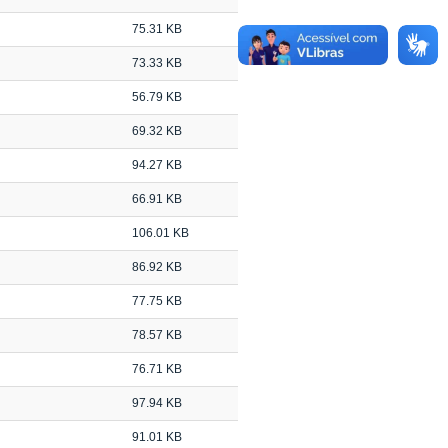
75.31 KB
73.33 KB
56.79 KB
69.32 KB
94.27 KB
66.91 KB
106.01 KB
86.92 KB
77.75 KB
78.57 KB
76.71 KB
97.94 KB
91.01 KB