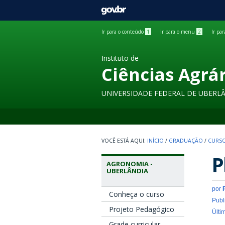
GOVBR
Ir para o conteúdo
1
Ir para o menu
2
Ir pa
Instituto de
Ciências Agrá
UNIVERSIDADE FEDERAL DE UBERL
INÍCIO
/
GRADUAÇÃO
/
CURSO
P
AGRONOMIA -
UBERLÂNDIA
por
Conheça o curso
Publ
Projeto Pedagógico
Últi
Grade curricular