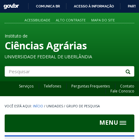
GOVBR
COMUNICA BR
ACESSO À INFORMAÇÃO
PARTI
IR
PARA
ACESSIBILIDADE
ALTO CONTRASTE
MAPA DO SITE
O
CONTEÚDO
Instituto de
Ciências Agrárias
UNIVERSIDADE FEDERAL DE UBERLÂNDIA
Pesquisar
Serviços
Telefones
Perguntas Frequentes
Contato
Fale Conosco
INÍCIO
/
UNIDADES
/
GRUPO DE PESQUISA
MENU
Toggle
navigat