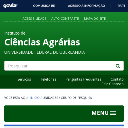
GOVBR
COMUNICA BR
ACESSO À INFORMAÇÃO
PARTI
IR
PARA
ACESSIBILIDADE
ALTO CONTRASTE
MAPA DO SITE
O
CONTEÚDO
Instituto de
Ciências Agrárias
UNIVERSIDADE FEDERAL DE UBERLÂNDIA
Pesquisar
Serviços
Telefones
Perguntas Frequentes
Contato
Fale Conosco
INÍCIO
/
UNIDADES
/
GRUPO DE PESQUISA
MENU
Toggle
navigat