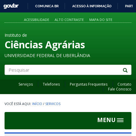
GOVBR
COMUNICA BR
ACESSO À INFORMAÇÃO
PARTI
IR
PARA
ACESSIBILIDADE
ALTO CONTRASTE
MAPA DO SITE
O
CONTEÚDO
Instituto de
Ciências Agrárias
UNIVERSIDADE FEDERAL DE UBERLÂNDIA
Pesquisar
Serviços
Telefones
Perguntas Frequentes
Contato
Fale Conosco
INÍCIO
/
SERVICOS
MENU
Toggle
navigat