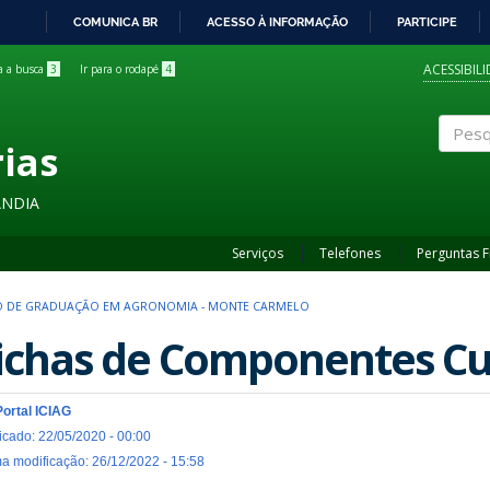
COMUNICA BR
ACESSO À INFORMAÇÃO
PARTICIPE
IR
PARA
ACESSIBIL
ra a busca
3
Ir para o rodapé
4
O
CONTEÚDO
rias
Pesqui
ÂNDIA
Serviços
Telefones
Perguntas 
 DE GRADUAÇÃO EM AGRONOMIA - MONTE CARMELO
ichas de Componentes Cu
Portal ICIAG
icado: 22/05/2020 - 00:00
ma modificação: 26/12/2022 - 15:58