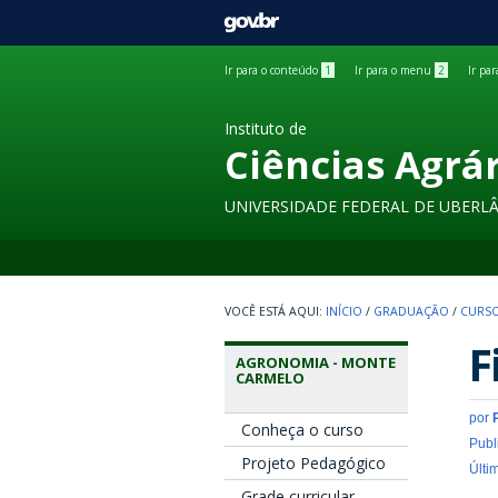
GOVBR
Ir para o conteúdo
1
Ir para o menu
2
Ir pa
Instituto de
Ciências Agrá
UNIVERSIDADE FEDERAL DE UBERL
INÍCIO
/
GRADUAÇÃO
/
CURSO
F
AGRONOMIA - MONTE
CARMELO
por
Conheça o curso
Publ
Projeto Pedagógico
Últi
Grade curricular