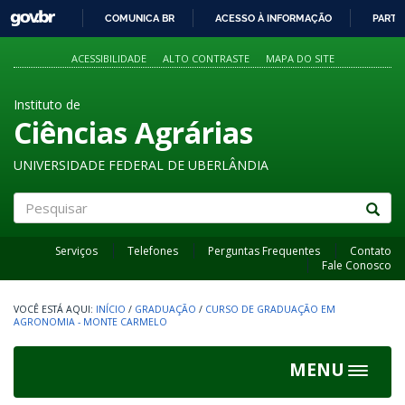
GOVBR
COMUNICA BR
ACESSO À INFORMAÇÃO
PARTI
IR
PARA
ACESSIBILIDADE
ALTO CONTRASTE
MAPA DO SITE
O
CONTEÚDO
Instituto de
Ciências Agrárias
UNIVERSIDADE FEDERAL DE UBERLÂNDIA
Pesquisar
Serviços
Telefones
Perguntas Frequentes
Contato
Fale Conosco
INÍCIO
/
GRADUAÇÃO
/
CURSO DE GRADUAÇÃO EM
AGRONOMIA - MONTE CARMELO
MENU
Toggle
navigat