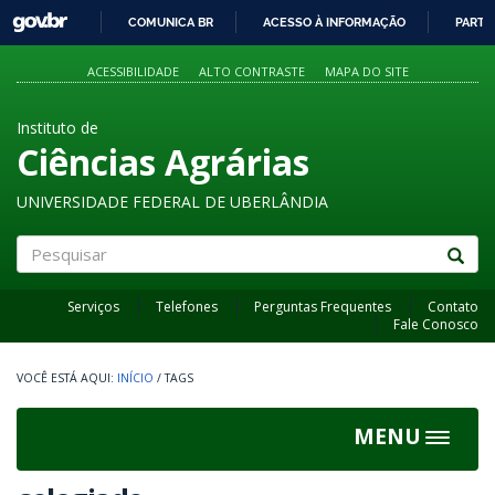
GOVBR
COMUNICA BR
ACESSO À INFORMAÇÃO
PARTI
IR
PARA
ACESSIBILIDADE
ALTO CONTRASTE
MAPA DO SITE
O
CONTEÚDO
Instituto de
Ciências Agrárias
UNIVERSIDADE FEDERAL DE UBERLÂNDIA
Pesquisar
Serviços
Telefones
Perguntas Frequentes
Contato
Fale Conosco
INÍCIO
/
TAGS
MENU
Toggle
navigat