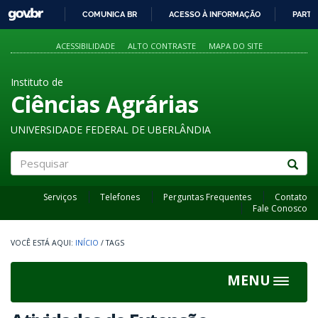
GOVBR
COMUNICA BR
ACESSO À INFORMAÇÃO
PARTI
IR
PARA
ACESSIBILIDADE
ALTO CONTRASTE
MAPA DO SITE
O
CONTEÚDO
Instituto de
Ciências Agrárias
UNIVERSIDADE FEDERAL DE UBERLÂNDIA
Pesquisar
Serviços
Telefones
Perguntas Frequentes
Contato
Fale Conosco
INÍCIO
/
TAGS
MENU
Toggle
navigat