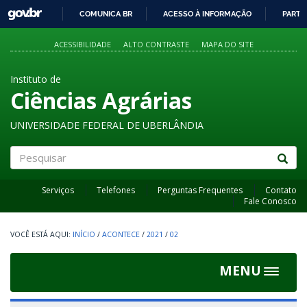
GOVBR
COMUNICA BR
ACESSO À INFORMAÇÃO
PARTI
IR
PARA
ACESSIBILIDADE
ALTO CONTRASTE
MAPA DO SITE
O
CONTEÚDO
Instituto de
Ciências Agrárias
UNIVERSIDADE FEDERAL DE UBERLÂNDIA
Pesquisar
Serviços
Telefones
Perguntas Frequentes
Contato
Fale Conosco
INÍCIO
/
ACONTECE
/
2021
/
02
MENU
Toggle
navigat