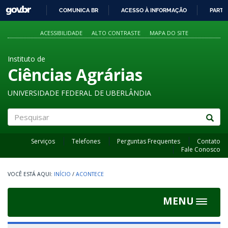
GOVBR
COMUNICA BR
ACESSO À INFORMAÇÃO
PARTI
IR
PARA
ACESSIBILIDADE
ALTO CONTRASTE
MAPA DO SITE
O
CONTEÚDO
Instituto de
Ciências Agrárias
UNIVERSIDADE FEDERAL DE UBERLÂNDIA
Pesquisar
Serviços
Telefones
Perguntas Frequentes
Contato
Fale Conosco
INÍCIO
/
ACONTECE
MENU
Toggle
navigat