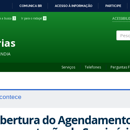
COMUNICA BR
ACESSO À INFORMAÇÃO
PARTICIPE
IR
PARA
ACESSIBIL
ra a busca
3
Ir para o rodapé
4
O
CONTEÚDO
rias
Pesqui
ÂNDIA
Serviços
Telefones
Perguntas 
contece
bertura do Agendamento