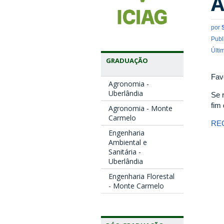
A
por
Publ
Últi
GRADUAÇÃO
Fav
Agronomia -
Uberlândia
Se 
fim
Agronomia - Monte
Carmelo
RE
Engenharia
Ambiental e
Sanitária -
Uberlândia
Engenharia Florestal
- Monte Carmelo