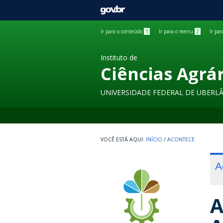
GOVBR
Ir para o conteúdo
1
Ir para o menu
2
Ir pa
Instituto de
Ciências Agrá
UNIVERSIDADE FEDERAL DE UBERL
INÍCIO
/
ACONTECE
A
A