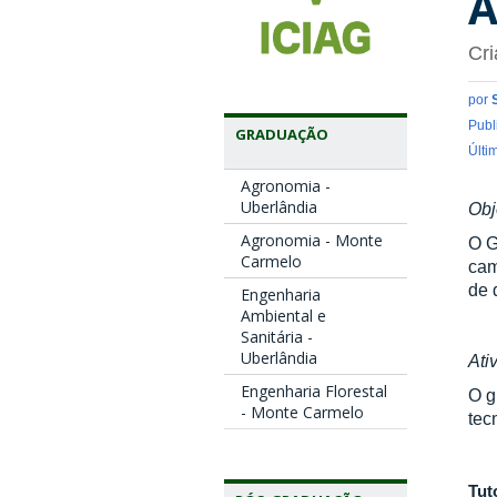
A
Cr
por
Publ
GRADUAÇÃO
Últi
Agronomia -
Uberlândia
Obj
Agronomia - Monte
O G
Carmelo
cam
de 
Engenharia
Ambiental e
Sanitária -
Uberlândia
Ati
Engenharia Florestal
O g
- Monte Carmelo
tec
Tut