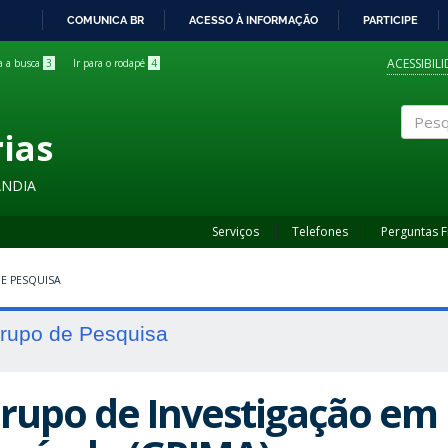
COMUNICA BR
ACESSO À INFORMAÇÃO
PARTICIPE
IR
PARA
ACESSIBIL
ra a busca
3
Ir para o rodapé
4
O
CONTEÚDO
rias
Pesqui
ÂNDIA
Serviços
Telefones
Perguntas 
E PESQUISA
rupo de Pesquisa
rupo de Investigação em