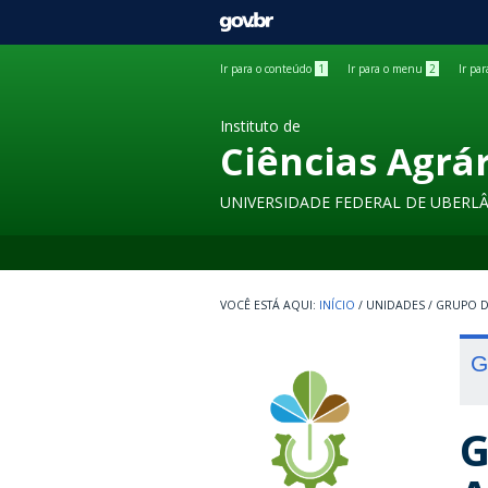
GOVBR
Ir para o conteúdo
1
Ir para o menu
2
Ir pa
Instituto de
Ciências Agrá
UNIVERSIDADE FEDERAL DE UBERL
INÍCIO
/
UNIDADES
/
GRUPO D
G
G