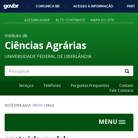
GOVBR
COMUNICA BR
ACESSO À INFORMAÇÃO
PARTI
IR
PARA
ACESSIBILIDADE
ALTO CONTRASTE
MAPA DO SITE
O
CONTEÚDO
Instituto de
Ciências Agrárias
UNIVERSIDADE FEDERAL DE UBERLÂNDIA
Pesquisar
Serviços
Telefones
Perguntas Frequentes
Contato
Fale Conosco
INÍCIO
/
TAGS
MENU
Toggle
navigat