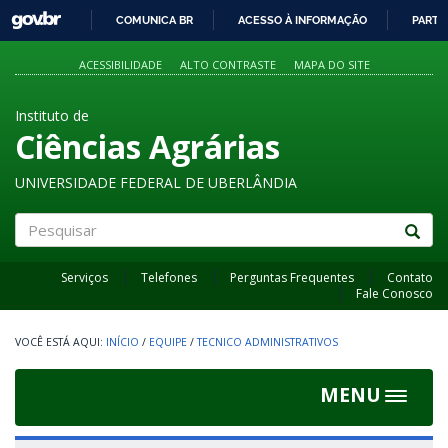
GOVBR
COMUNICA BR
ACESSO À INFORMAÇÃO
PARTI
IR
PARA
ACESSIBILIDADE
ALTO CONTRASTE
MAPA DO SITE
O
CONTEÚDO
Instituto de
Ciências Agrárias
UNIVERSIDADE FEDERAL DE UBERLÂNDIA
Pesquisar
Serviços
Telefones
Perguntas Frequentes
Contato
Fale Conosco
INÍCIO
/
EQUIPE
/
TECNICO ADMINISTRATIVOS
MENU
Toggle
navigat