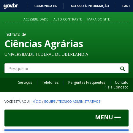
GOVBR
COMUNICA BR
ACESSO À INFORMAÇÃO
PARTI
IR
PARA
ACESSIBILIDADE
ALTO CONTRASTE
MAPA DO SITE
O
CONTEÚDO
Instituto de
Ciências Agrárias
UNIVERSIDADE FEDERAL DE UBERLÂNDIA
Pesquisar
Serviços
Telefones
Perguntas Frequentes
Contato
Fale Conosco
INÍCIO
/
EQUIPE
/
TECNICO ADMINISTRATIVOS
MENU
Toggle
navigat