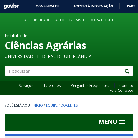
GOVBR
COMUNICA BR
ACESSO À INFORMAÇÃO
PARTI
IR
PARA
ACESSIBILIDADE
ALTO CONTRASTE
MAPA DO SITE
O
CONTEÚDO
Instituto de
Ciências Agrárias
UNIVERSIDADE FEDERAL DE UBERLÂNDIA
Pesquisar
Serviços
Telefones
Perguntas Frequentes
Contato
Fale Conosco
INÍCIO
/
EQUIPE
/
DOCENTES
MENU
Toggle
navigat