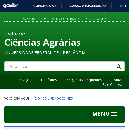
GOVBR
COMUNICA BR
ACESSO À INFORMAÇÃO
PARTI
IR
PARA
ACESSIBILIDADE
ALTO CONTRASTE
MAPA DO SITE
O
CONTEÚDO
Instituto de
Ciências Agrárias
UNIVERSIDADE FEDERAL DE UBERLÂNDIA
Pesquisar
Serviços
Telefones
Perguntas Frequentes
Contato
Fale Conosco
INÍCIO
/
EQUIPE
/
DOCENTES
MENU
Toggle
navigat