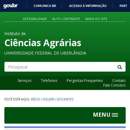
GOVBR
COMUNICA BR
ACESSO À INFORMAÇÃO
PARTI
IR
PARA
ACESSIBILIDADE
ALTO CONTRASTE
MAPA DO SITE
O
CONTEÚDO
Instituto de
Ciências Agrárias
UNIVERSIDADE FEDERAL DE UBERLÂNDIA
Pesquisar
Serviços
Telefones
Perguntas Frequentes
Contato
Fale Conosco
INÍCIO
/
EQUIPE
/
DOCENTES
MENU
Toggle
navigat