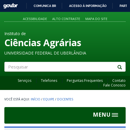
GOVBR
COMUNICA BR
ACESSO À INFORMAÇÃO
PARTI
IR
PARA
ACESSIBILIDADE
ALTO CONTRASTE
MAPA DO SITE
O
CONTEÚDO
Instituto de
Ciências Agrárias
UNIVERSIDADE FEDERAL DE UBERLÂNDIA
Pesquisar
Serviços
Telefones
Perguntas Frequentes
Contato
Fale Conosco
INÍCIO
/
EQUIPE
/
DOCENTES
MENU
Toggle
navigat