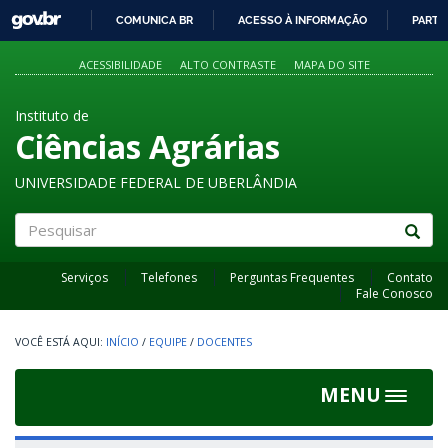
GOVBR
COMUNICA BR
ACESSO À INFORMAÇÃO
PARTI
IR
PARA
ACESSIBILIDADE
ALTO CONTRASTE
MAPA DO SITE
O
CONTEÚDO
Instituto de
Ciências Agrárias
UNIVERSIDADE FEDERAL DE UBERLÂNDIA
Pesquisar
Serviços
Telefones
Perguntas Frequentes
Contato
Fale Conosco
INÍCIO
/
EQUIPE
/
DOCENTES
MENU
Toggle
navigat