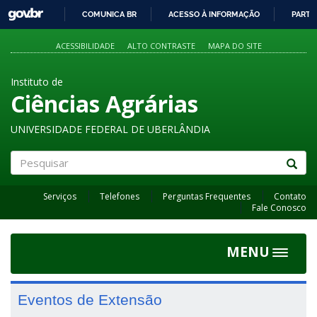
GOVBR
COMUNICA BR
ACESSO À INFORMAÇÃO
PARTI
IR
PARA
ACESSIBILIDADE
ALTO CONTRASTE
MAPA DO SITE
O
CONTEÚDO
Instituto de
Ciências Agrárias
UNIVERSIDADE FEDERAL DE UBERLÂNDIA
Pesquisar
Serviços
Telefones
Perguntas Frequentes
Contato
Fale Conosco
MENU
Toggle
navigat
Eventos de Extensão